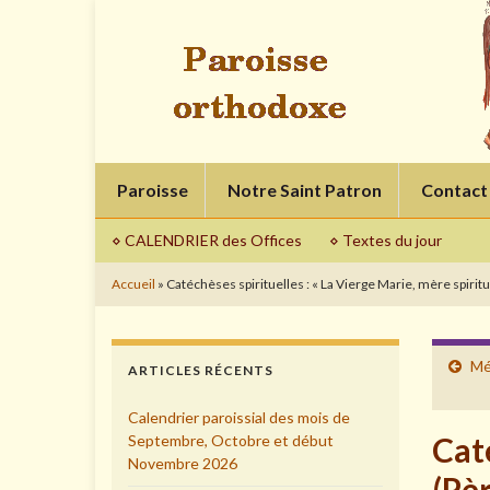
Paroisse
Notre Saint Patron
Contact
⋄ CALENDRIER des Offices
⋄ Textes du jour
Accueil
»
Catéchèses spirituelles : « La Vierge Marie, mère spiri
Mé
ARTICLES RÉCENTS
Calendrier paroissial des mois de
Caté
Septembre, Octobre et début
Novembre 2026
(Pè