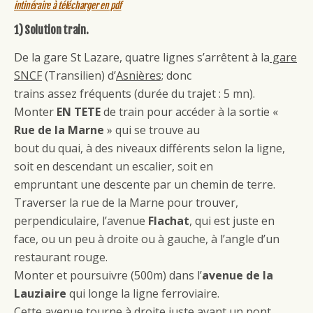
intinéraire à télécharger en pdf
1) Solution train.
De la gare St Lazare, quatre lignes s’arrêtent à la
gare
SNCF
(Transilien) d’
Asnières;
donc
trains assez fréquents (durée du trajet : 5 mn).
Monter
EN TETE
de train pour accéder à la sortie «
Rue de la Marne
» qui se trouve au
bout du quai, à des niveaux différents selon la ligne,
soit en descendant un escalier, soit en
empruntant une descente par un chemin de terre.
Traverser la rue de la Marne pour trouver,
perpendiculaire, l’avenue
Flachat
, qui est juste en
face, ou un peu à droite ou à gauche, à l’angle d’un
restaurant rouge.
Monter et poursuivre (500m) dans l’
avenue de la
Lauziaire
qui longe la ligne ferroviaire.
Cette avenue tourne à droite juste avant un pont