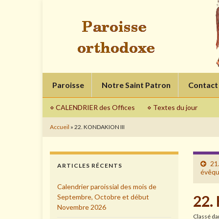
Paroisse
Notre Saint Patron
Contact
⋄ CALENDRIER des Offices
⋄ Textes du jour
Accueil
»
22. KONDAKION III
21
ARTICLES RÉCENTS
évêq
Calendrier paroissial des mois de
22.
Septembre, Octobre et début
Novembre 2026
Classé d