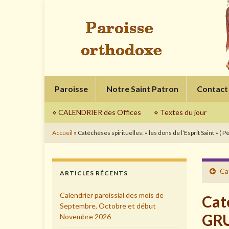
Paroisse
Notre Saint Patron
Contact
⋄ CALENDRIER des Offices
⋄ Textes du jour
Accueil
»
Catéchèses spirituelles: « les dons de l’Esprit Saint » (
Ca
ARTICLES RÉCENTS
Calendrier paroissial des mois de
Caté
Septembre, Octobre et début
GR
Novembre 2026