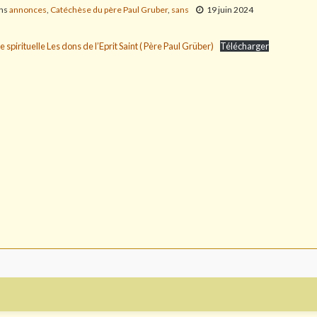
ans
annonces
,
Catéchèse du père Paul Gruber
,
sans
19 juin 2024
spirituelle Les dons de l’Eprit Saint ( Père Paul Grüber)
Télécharger