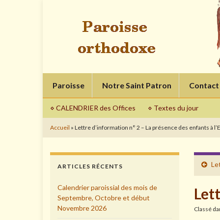
Paroisse
Notre Saint Patron
Contact
⋄ CALENDRIER des Offices
⋄ Textes du jour
Accueil
»
Lettre d’information n° 2 – La présence des enfants à l’
Le
ARTICLES RÉCENTS
Calendrier paroissial des mois de
Lett
Septembre, Octobre et début
Novembre 2026
Classé d