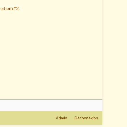
mation n°2
Admin
Déconnexion