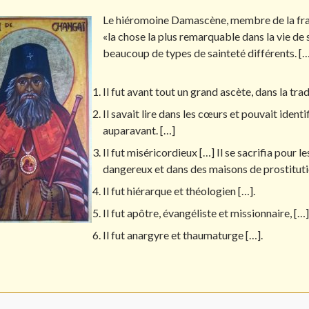
Le hiéromoine Damascène, membre de la frat
«la chose la plus remarquable dans la vie de s
beaucoup de types de sainteté différents. […
Il fut avant tout un grand ascète, dans la tra
Il savait lire dans les cœurs et pouvait ident
auparavant. […]
Il fut miséricordieux […] Il se sacrifia pour l
dangereux et dans des maisons de prostituti
Il fut hiérarque et théologien […].
Il fut apôtre, évangéliste et missionnaire, […]
Il fut anargyre et thaumaturge […].