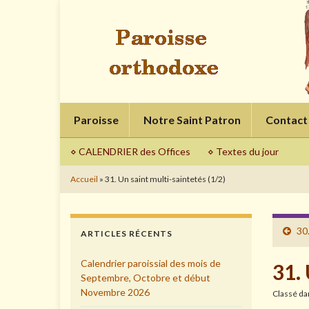
Paroisse
Notre Saint Patron
Contact
⋄ CALENDRIER des Offices
⋄ Textes du jour
Accueil
»
31. Un saint multi-saintetés (1/2)
30.
ARTICLES RÉCENTS
Calendrier paroissial des mois de
31. 
Septembre, Octobre et début
Novembre 2026
Classé d