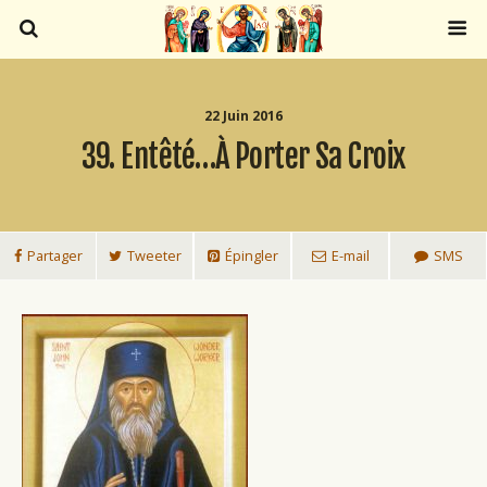
22 Juin 2016
39. Entêté…à Porter Sa Croix
Partager
Tweeter
Épingler
E-mail
SMS