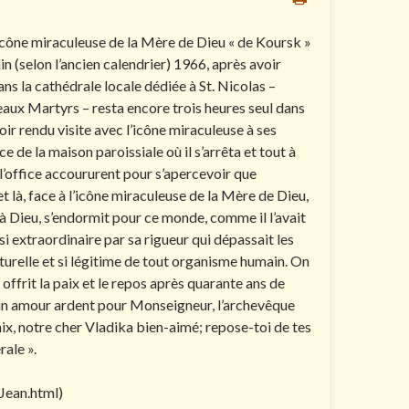
icône miraculeuse de la Mère de Dieu « de Koursk »
uin (selon l’ancien calendrier) 1966, après avoir
ans la cathédrale locale dédiée à St. Nicolas –
ux Martyrs – resta encore trois heures seul dans
voir rendu visite avec l’icône miraculeuse à ses
e de la maison paroissiale où il s’arrêta et tout à
e l’office accoururent pour s’apercevoir que
et là, face à l’icône miraculeuse de la Mère de Dieu,
à Dieu, s’endormit pour ce monde, comme il l’avait
si extraordinaire par sa rigueur qui dépassait les
aturelle et si légitime de tout organisme humain. On
i offrit la paix et le repos après quarante ans de
 d’un amour ardent pour Monseigneur, l’archevêque
ix, notre cher Vladika bien-aimé; repose-toi de tes
rale ».
Jean.html)