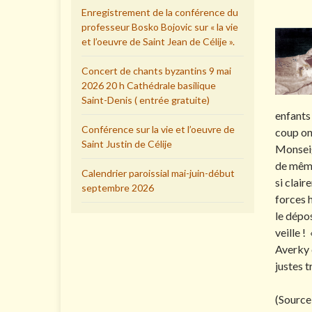
Enregistrement de la conférence du
professeur Bosko Bojovic sur « la vie
et l’oeuvre de Saint Jean de Célije ».
Concert de chants byzantins 9 mai
2026 20 h Cathédrale basilique
Saint-Denis ( entrée gratuite)
enfants 
Conférence sur la vie et l’oeuvre de
coup on 
Saint Justin de Célije
Monseign
de même
Calendrier paroissial mai-juin-début
si clair
septembre 2026
forces h
le dépos
veille 
Averky 
justes t
(Source