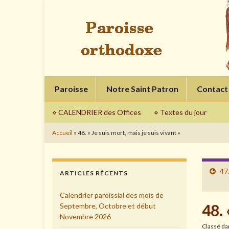
Paroisse
Notre Saint Patron
Contact
⋄ CALENDRIER des Offices
⋄ Textes du jour
Accueil
»
48. « Je suis mort, mais je suis vivant »
47
ARTICLES RÉCENTS
Calendrier paroissial des mois de
48. 
Septembre, Octobre et début
Novembre 2026
Classé d