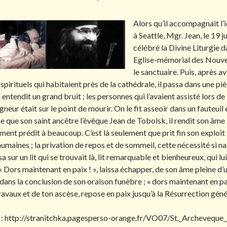
Alors qu’il accompagnait l’
à Seattle, Mgr. Jean, le 19 j
célébré la Divine Liturgie d
Eglise-mémorial des Nouvea
le sanctuaire. Puis, après a
spirituels qui habitaient près de la cathédrale, il passa dans une pièc
entendit un grand bruit ; les personnes qui l’avaient assisté lors d
eur était sur le point de mourir. On le fit asseoir dans un fauteuil 
 que son saint ancêtre l’évêque Jean de Tobolsk, il rendit son âme 
ement prédit à beaucoup. C’est là seulement que prit fin son exploit 
umaines ; la privation de repos et de sommeil, cette nécessité si n
a sur un lit qui se trouvait là, lit remarquable et bienheureux, qui lu
! « Dors maintenant en paix ! », laissa échapper, de son âme pleine
dans la conclusion de son oraison funèbre ; « dors maintenant en pa
ravaux et de ton ascèse, repose en paix jusqu’à la Résurrection géné
 : http://stranitchka.pagesperso-orange.fr/VO07/St._Archeveque_