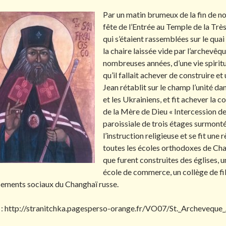
Par un matin brumeux de la fin de no
fête de l’Entrée au Temple de la Trè
qui s’étaient rassemblées sur le quai
la chaire laissée vide par l’archevêq
nombreuses années, d’une vie spiritu
qu’il fallait achever de construire et 
Jean rétablit sur le champ l’unité dan
et les Ukrainiens, et fit achever la 
de la Mère de Dieu « Intercession de
paroissiale de trois étages surmonté
l’instruction religieuse et se fit un
toutes les écoles orthodoxes de Chan
que furent construites des églises, u
école de commerce, un collège de fill
sements sociaux du Changhaï russe.
 : http://stranitchka.pagesperso-orange.fr/VO07/St._Archeveque_