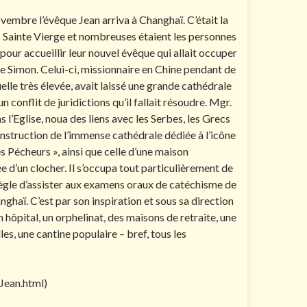
vembre l’évêque Jean arriva à Changhaï. C’était la
s Sainte Vierge et nombreuses étaient les personnes
 pour accueillir leur nouvel évêque qui allait occuper
ue Simon. Celui-ci, missionnaire en Chine pendant de
elle très élevée, avait laissé une grande cathédrale
un conflit de juridictions qu’il fallait résoudre. Mgr.
s l’Eglise, noua des liens avec les Serbes, les Grecs
construction de l’immense cathédrale dédiée à l’icône
s Pécheurs », ainsi que celle d’une maison
e d’un clocher. Il s’occupa tout particulièrement de
e règle d’assister aux examens oraux de catéchisme de
ghaï. C’est par son inspiration et sous sa direction
n hôpital, un orphelinat, des maisons de retraite, une
es, une cantine populaire – bref, tous les
Jean.html)