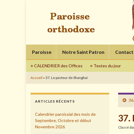
Paroisse
Notre Saint Patron
Contact
⋄ CALENDRIER des Offices
⋄ Textes du jour
Accueil
»
37. Le pasteur de Shanghaï
36
ARTICLES RÉCENTS
Calendrier paroissial des mois de
37.
Septembre, Octobre et début
Novembre 2026
Classé d