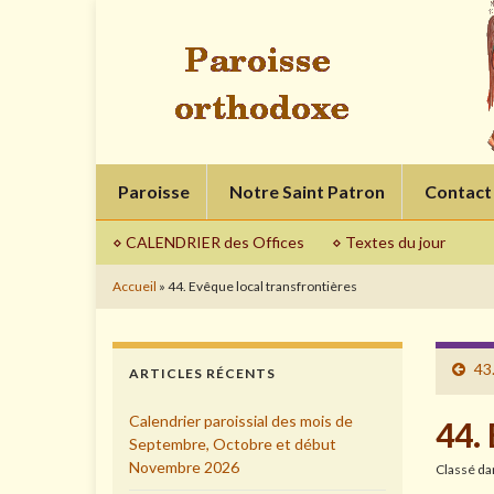
Paroisse
Notre Saint Patron
Contact
⋄ CALENDRIER des Offices
⋄ Textes du jour
Accueil
»
44. Evêque local transfrontières
43.
ARTICLES RÉCENTS
Calendrier paroissial des mois de
44.
Septembre, Octobre et début
Novembre 2026
Classé d