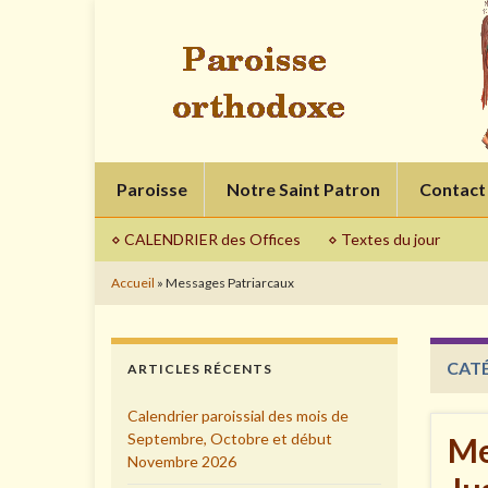
Paroisse
Notre Saint Patron
Contact
⋄ CALENDRIER des Offices
⋄ Textes du jour
Accueil
»
Messages Patriarcaux
CATÉ
ARTICLES RÉCENTS
Calendrier paroissial des mois de
Septembre, Octobre et début
Me
Novembre 2026