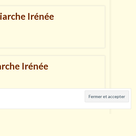
iarche Irénée
arche Irénée
Admin
Déconnexion