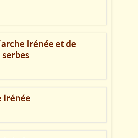
rche Irénée et de
 serbes
 Irénée