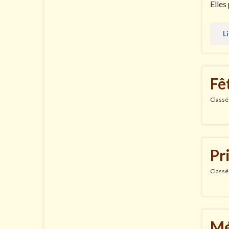
Elles
Li
Fê
Classé
Pr
Classé
Mé