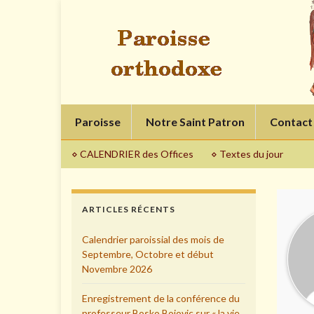
Paroisse
Notre Saint Patron
Contact
⋄ CALENDRIER des Offices
⋄ Textes du jour
ARTICLES RÉCENTS
Calendrier paroissial des mois de
Septembre, Octobre et début
Novembre 2026
Enregistrement de la conférence du
professeur Bosko Bojovic sur « la vie