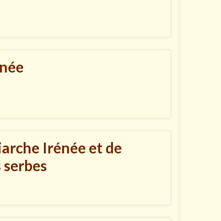
énée
rche Irénée et de
 serbes