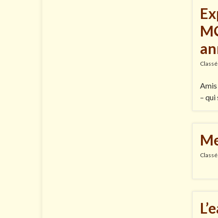
Ex
MO
an
Classé
Amis 
– qui
Me
Classé
L’